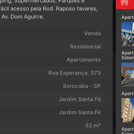
ping, Supermercados, Parques e
ácil acesso pela Rod. Raposo tavares,
 Av. Dom Aguirre.
Apar
Venda
Residencial
Apart
Salam
Apartamento
Rua Esperança
, 373
Sorocaba - SP
Apart
Jardim Santa Fé
Jardim Santa Fé
52 m²
Apart
Saira