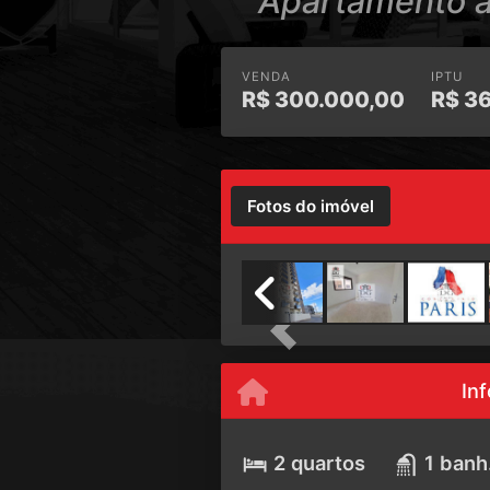
Apartamento à
VENDA
IPTU
R$
300.000,00
R$
36
Fotos do imóvel
Previous
In
2 quartos
1 banh