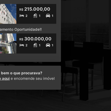
215.000,00
R$
2
1
1
amento Oportunidade!!
300.000,00
R$
2
1
1
 bem o que procurava?
e aqui
e encomende seu imóvel