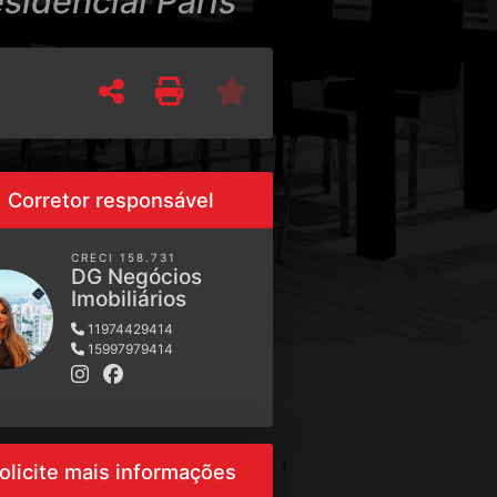
idencial Paris
Corretor responsável
CRECI 158.731
DG Negócios
Imobiliários
11974429414
15997979414
olicite mais informações