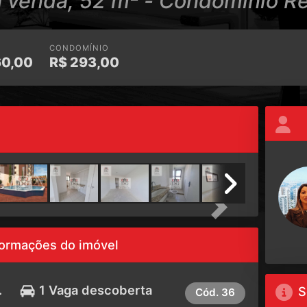
 venda, 52 m² - Condomínio Res
CONDOMÍNIO
0,00
R$
293,00
Next
formações do imóvel
.
1 Vaga descoberta
S
Cód.
36