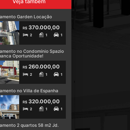
Veja também
tamento Garden Locação
370.000,00
R$
2
1
1
amento no Condomínio Spazio
anca Oportunidade!
260.000,00
R$
2
1
1
amento no Villa de Espanha
320.000,00
R$
2
1
1
amento 2 quartos 58 m2 Jd.